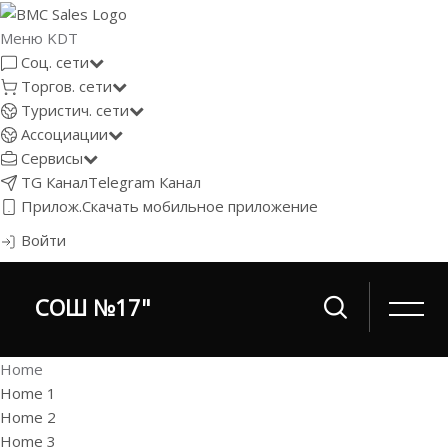
Меню KDT
Соц. сети
Торгов. сети
Туристич. сети
Ассоциации
Сервисы
TG Канал
Telegram Канал
Прилож.
Скачать мобильное приложение
Войти
СОШ №17"
Home
Home 1
Home 2
Home 3