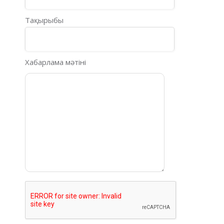
Тақырыбы
Хабарлама мәтіні